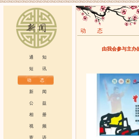
动 态
由我会参与主办
通 知
短 讯
动 态
新 闻
公 益
相 册
视 频
寄 语