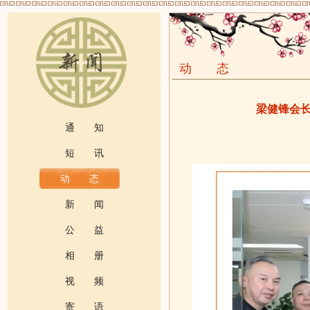
动 态
梁健锋会
通 知
短 讯
动 态
新 闻
公 益
相 册
视 频
寄 语