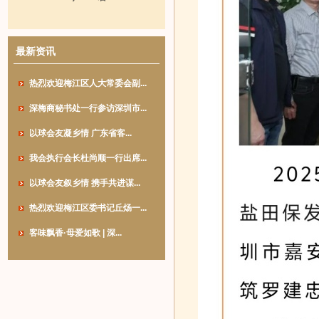
最新资讯
热烈欢迎梅江区人大常委会副...
深梅商秘书处一行参访深圳市...
以球会友凝乡情 广东省客...
我会执行会长杜尚顺一行出席...
以球会友叙乡情 携手共进谋...
热烈欢迎梅江区委书记丘炀一...
客味飘香·母爱如歌 | 深...