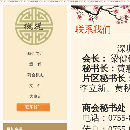
联系我们
深
商会简介
会
长：
梁健
章 程
秘书长：
黄
商会标志
片区秘书长
文 件
李立新、黄
大事记
商会秘书处
联系我们
电话：0755-8
传
真：
0755-
最新资讯