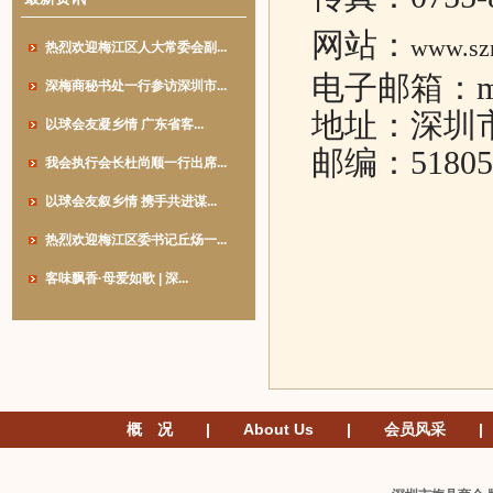
网站：
www.sz
热烈欢迎梅江区人大常委会副...
电子邮箱：
深梅商秘书处一行参访深圳市...
地址：深圳市
以球会友凝乡情 广东省客...
邮编：51805
我会执行会长杜尚顺一行出席...
以球会友叙乡情 携手共进谋...
热烈欢迎梅江区委书记丘炀一...
客味飘香·母爱如歌 | 深...
概 况
|
About Us
|
会员风采
|