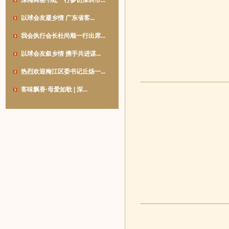
深梅商秘书处一行参访深圳市...
以球会友凝乡情 广东省客...
我会执行会长杜尚顺一行出席...
以球会友叙乡情 携手共进谋...
热烈欢迎梅江区委书记丘炀一...
客味飘香·母爱如歌 | 深...