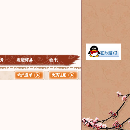
务
走进梅县
会 刊