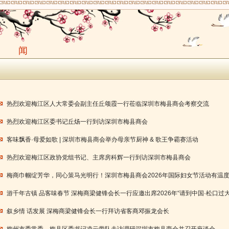
新 闻
热烈欢迎梅江区人大常委会副主任丘颂霞一行莅临深圳市梅县商会考察交流
热烈欢迎梅江区委书记丘炀一行到访深圳市梅县商会
客味飘香·母爱如歌 | 深圳市梅县商会举办母亲节厨神 & 歌王争霸赛活动
热烈欢迎梅江区政协党组书记、主席房科辉一行到访深圳市梅县商会
梅商巾帼绽芳华，同心策马光明行！深圳市梅县商会2026年国际妇女节活动有温
游千年古镇 品客味春节 深梅商梁健锋会长一行应邀出席2026年“请到中国·松口过
叙乡情 话发展 深梅商梁健锋会长一行拜访省客商邓振龙会长