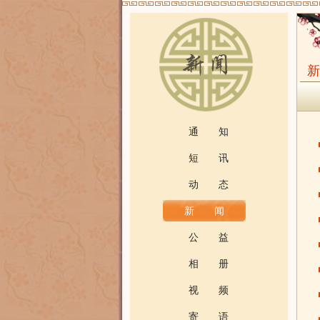
通 知
短 讯
动 态
新 闻
公 益
相 册
视 频
寄 语