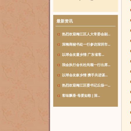
最新资讯
热烈欢迎梅江区人大常委会副...
深梅商秘书处一行参访深圳市...
以球会友凝乡情 广东省客...
我会执行会长杜尚顺一行出席...
以球会友叙乡情 携手共进谋...
热烈欢迎梅江区委书记丘炀一...
客味飘香·母爱如歌 | 深...