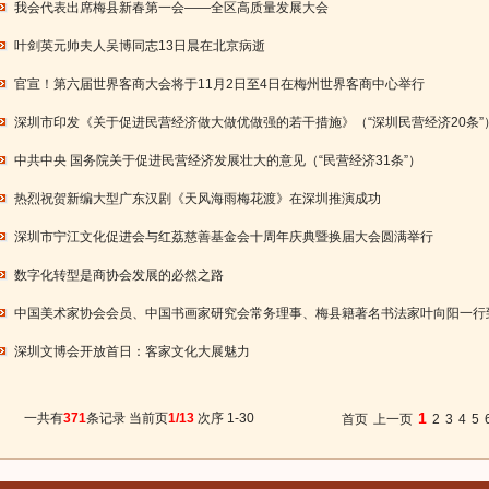
我会代表出席梅县新春第一会——全区高质量发展大会
叶剑英元帅夫人吴博同志13日晨在北京病逝
官宣！第六届世界客商大会将于11月2日至4日在梅州世界客商中心举行
深圳市印发《关于促进民营经济做大做优做强的若干措施》（“深圳民营经济20条”
中共中央 国务院关于促进民营经济发展壮大的意见（“民营经济31条”）
热烈祝贺新编大型广东汉剧《天风海雨梅花渡》在深圳推演成功
深圳市宁江文化促进会与红荔慈善基金会十周年庆典暨换届大会圆满举行
数字化转型是商协会发展的必然之路
中国美术家协会会员、中国书画家研究会常务理事、梅县籍著名书法家叶向阳一行
深圳文博会开放首日：客家文化大展魅力
1
一共有
371
条记录 当前页
1/13
次序 1-30
首页
上一页
2
3
4
5