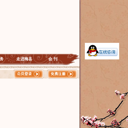
务
走进梅县
会 刊