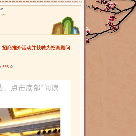
区）招商推介活动并获聘为招商顾问
：
388
次