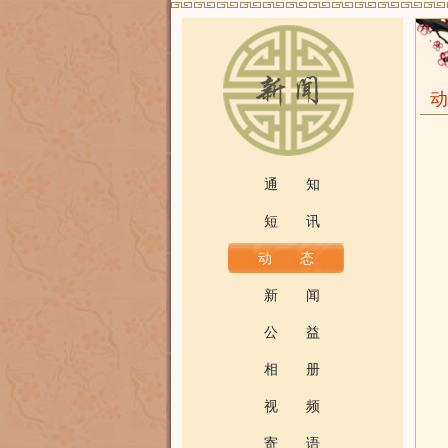
通 知
短 讯
动 态
新 闻
公 益
相 册
视 频
寄 语