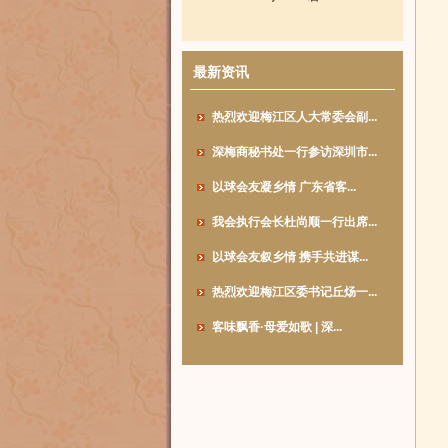
最新资讯
热烈欢迎梅江区人大常委会副...
深梅商秘书处一行参访深圳市...
以球会友凝乡情 广东省客...
我会执行会长杜尚顺一行出席...
以球会友叙乡情 携手共进谋...
热烈欢迎梅江区委书记丘炀一...
客味飘香·母爱如歌 | 深...