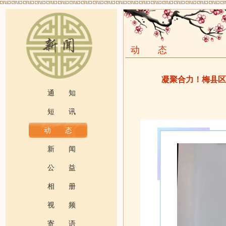
动 态
凝聚合力！梅县区
通 知
短 讯
动 态
新 闻
公 益
相 册
视 频
寄 语