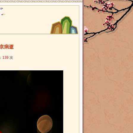
京病逝
：
139
次