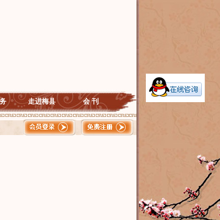
务
走进梅县
会 刊