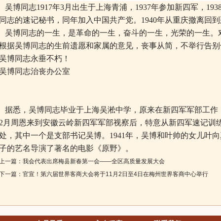
吴博同志1917年3月出生于上海青浦，1937年参加新四军，1
同志的速记秘书，同年加入中国共产党。1940年从重庆撤离回
吴博同志的一生，是革命的一生，奋斗的一生，光荣的一生。
根据吴博同志的生前遗愿和家属的意见，丧事从简，不举行告别
吴博同志永垂不朽！
吴博同志治丧办公室
据悉，吴博同志毕业于上海吴淞中学，原来在新四军军部工作，
2月周恩来到安徽云岭新四军军部视察后，特意从新四军速记训
处，其中一个是支部书记吴博。1941年，吴博和叶帅的女儿叶
子的艺名导演了著名的电影《原野》。
上一篇：
我会代表出席梅县新春第一会——全区高质量发展大会
下一篇：
官宣！第六届世界客商大会将于11月2日至4日在梅州世界客商中心举行