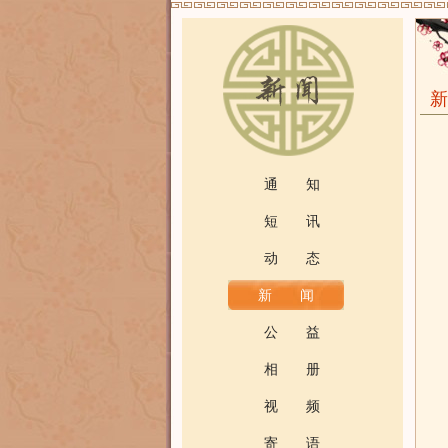
通 知
短 讯
动 态
新 闻
公 益
相 册
视 频
寄 语