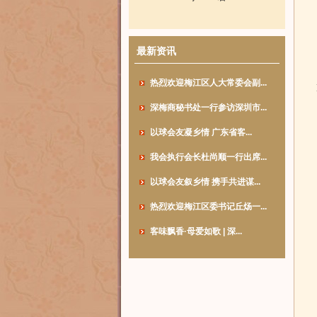
最新资讯
热烈欢迎梅江区人大常委会副...
深梅商秘书处一行参访深圳市...
以球会友凝乡情 广东省客...
我会执行会长杜尚顺一行出席...
以球会友叙乡情 携手共进谋...
热烈欢迎梅江区委书记丘炀一...
客味飘香·母爱如歌 | 深...