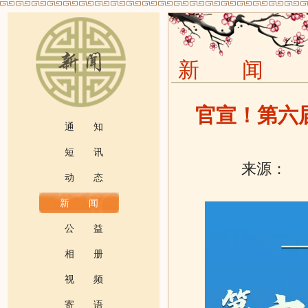
新 闻
官宣！第六
通 知
短 讯
来源：
发
动 态
新 闻
公 益
相 册
视 频
寄 语