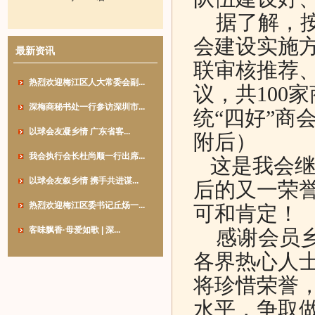
据了解，按照
会建设实施
最新资讯
联审核推荐
热烈欢迎梅江区人大常委会副...
议，共100
深梅商秘书处一行参访深圳市...
统“四好”商
以球会友凝乡情 广东省客...
附后）
我会执行会长杜尚顺一行出席...
这是我会继2
以球会友叙乡情 携手共进谋...
后的又一荣
热烈欢迎梅江区委书记丘炀一...
可和肯定！
客味飘香·母爱如歌 | 深...
感谢会员乡
各界热心人
将珍惜荣誉
水平，争取