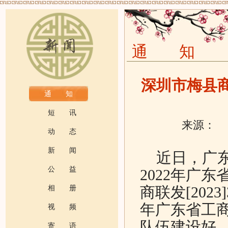
通 知
深圳市梅县商
通 知
短 讯
来源：
动 态
新 闻
近日，广东
公 益
2022年广
相 册
商联发[202
年广东省工商
视 频
队伍建设好
寄 语