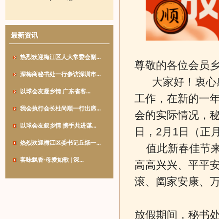
最新资讯
热烈欢迎梅江区人大常委会副...
尊敬的各位会员乡
深梅商秘书处一行参访深圳市...
大家好！衷心感
以球会友凝乡情 广东省客...
工作，在新的一
我会执行会长杜尚顺一行出席...
会的实际情况，秘书
以球会友叙乡情 携手共进谋...
日，2月1日（正
热烈欢迎梅江区委书记丘炀一...
值此新春佳节
客味飘香·母爱如歌 | 深...
高高兴兴、平平
滚、阖家安康、
放假期间，秘书处联