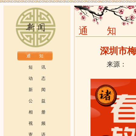
通 知
深圳市梅
通 知
来源：
发
短 讯
动 态
新 闻
公 益
相 册
视 频
寄 语