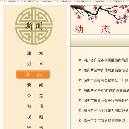
动 态
通 知
四川省广元市利州区招商局局
短 讯
龙岗片区举办葡萄酒品鉴活动
动 态
深圳市蕉岭商会秘书处一行到
新 闻
福田片区举办“醉进黔酒业白酒
公 益
深圳市梅县商会举行向梅县区
相 册
梅县片区携手梅州万国口腔举
视 频
赣州市文广新旅局党组书记、
寄 语