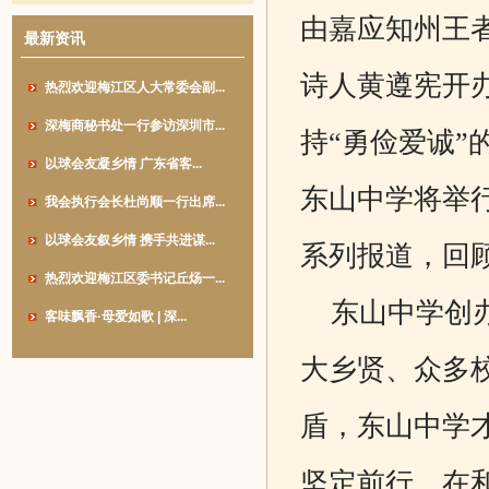
由嘉应知州王
最新资讯
诗人黄遵宪开
热烈欢迎梅江区人大常委会副...
深梅商秘书处一行参访深圳市...
持“勇俭爱诚”
以球会友凝乡情 广东省客...
东山中学将举
我会执行会长杜尚顺一行出席...
以球会友叙乡情 携手共进谋...
系列报道，回
热烈欢迎梅江区委书记丘炀一...
东山中学创办
客味飘香·母爱如歌 | 深...
大乡贤、众多
盾，东山中学
坚定前行，在和