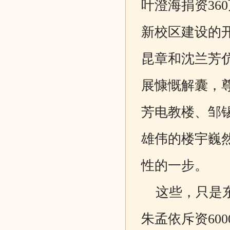
叶澄海捐资36
新校区建设的
昆章和沈兰芳
展慷慨解囊，
芳电教楼、邹
雄伟的楼宇巍
性的一步。
这些，只是东
朱孟依斥资60