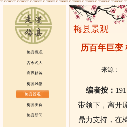
梅县景观
历百年巨变
梅县概况
古今名人
来源：
商界精英
梅县风俗
编者按：
1
梅县景观
带领下，离开
梅县美食
梅县新闻
鼎力支持，在