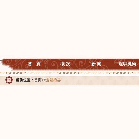
首 页
概 况
新 闻
组织机构
当前位置：
首页
>>
走进梅县