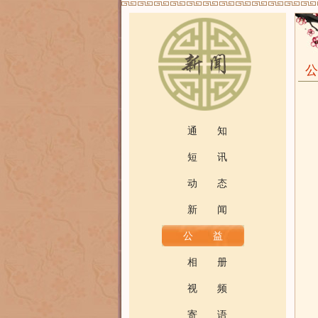
通 知
短 讯
动 态
新 闻
公 益
相 册
视 频
寄 语