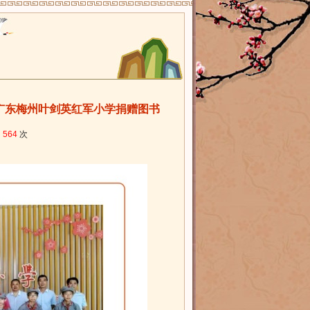
广东梅州叶剑英红军小学捐赠图书
：
564
次