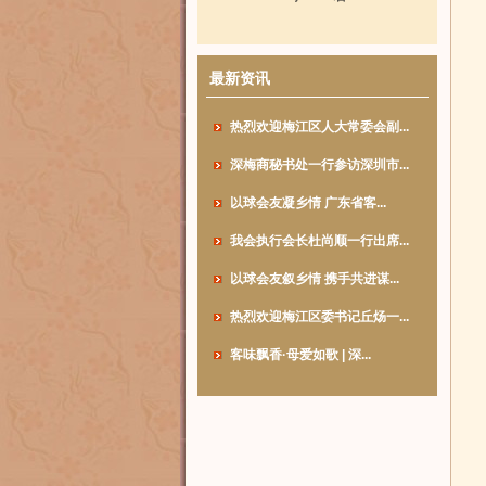
最新资讯
热烈欢迎梅江区人大常委会副...
深梅商秘书处一行参访深圳市...
以球会友凝乡情 广东省客...
我会执行会长杜尚顺一行出席...
以球会友叙乡情 携手共进谋...
热烈欢迎梅江区委书记丘炀一...
客味飘香·母爱如歌 | 深...