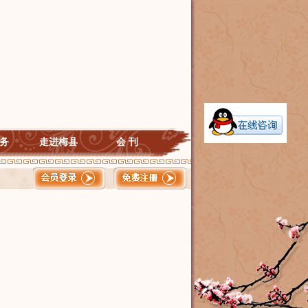
务
走进梅县
会 刊