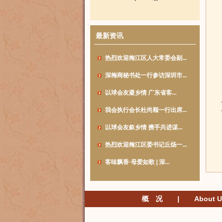
最新资讯
热烈欢迎梅江区人大常委会副...
深梅商秘书处一行参访深圳市...
以球会友凝乡情 广东省客...
我会执行会长杜尚顺一行出席...
以球会友叙乡情 携手共进谋...
热烈欢迎梅江区委书记丘炀一...
客味飘香·母爱如歌 | 深...
概 况
|
About U