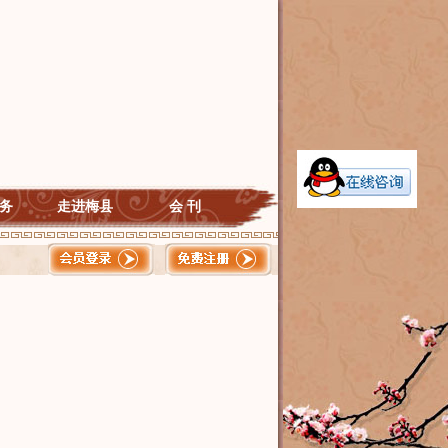
务
走进梅县
会 刊