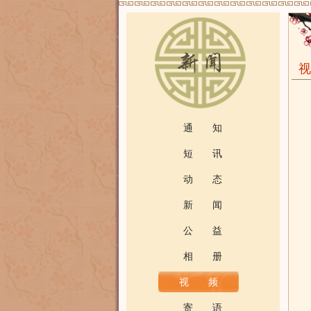
通 知
短 讯
动 态
新 闻
公 益
相 册
视 频
寄 语