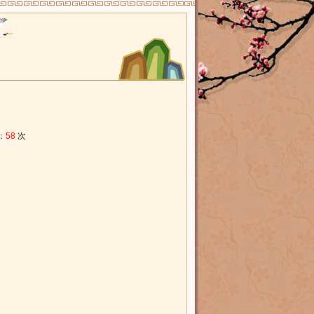
：
58
次