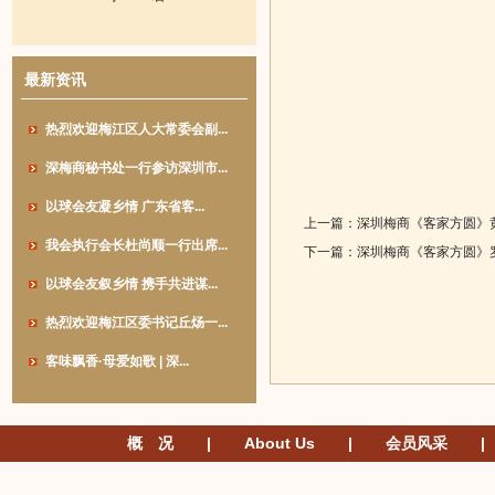
最新资讯
热烈欢迎梅江区人大常委会副...
深梅商秘书处一行参访深圳市...
以球会友凝乡情 广东省客...
上一篇：
深圳梅商《客家方圆》
我会执行会长杜尚顺一行出席...
下一篇：
深圳梅商《客家方圆》
以球会友叙乡情 携手共进谋...
热烈欢迎梅江区委书记丘炀一...
客味飘香·母爱如歌 | 深...
概 况
|
About Us
|
会员风采
|