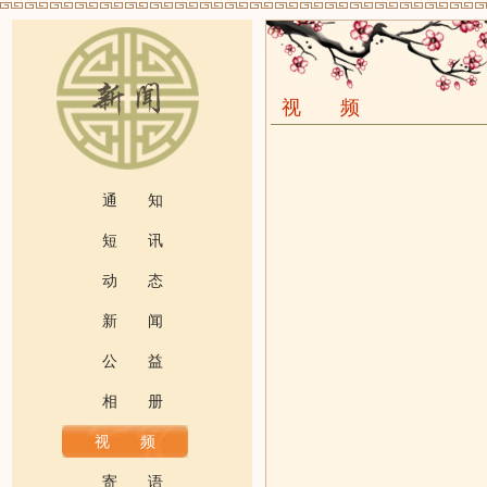
视 频
通 知
短 讯
动 态
新 闻
公 益
相 册
视 频
寄 语