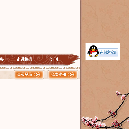
务
走进梅县
会 刊