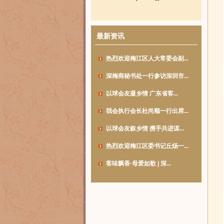
最新资讯
热烈欢迎梅江区人大常委会副...
深梅商秘书处一行参访深圳市...
以球会友凝乡情 广东省客...
我会执行会长杜尚顺一行出席...
以球会友叙乡情 携手共进谋...
热烈欢迎梅江区委书记丘炀一...
客味飘香·母爱如歌 | 深...