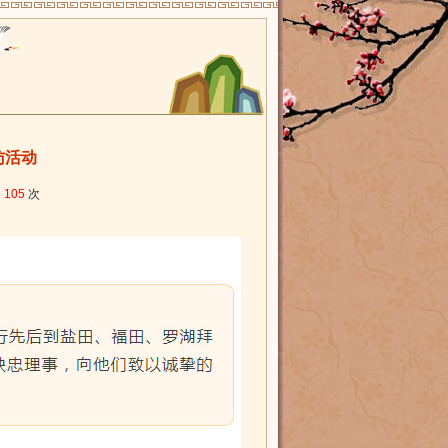
访活动
：
105
次