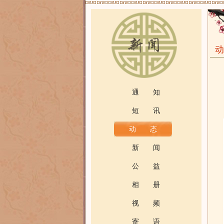
通 知
短 讯
动 态
新 闻
公 益
相 册
视 频
寄 语