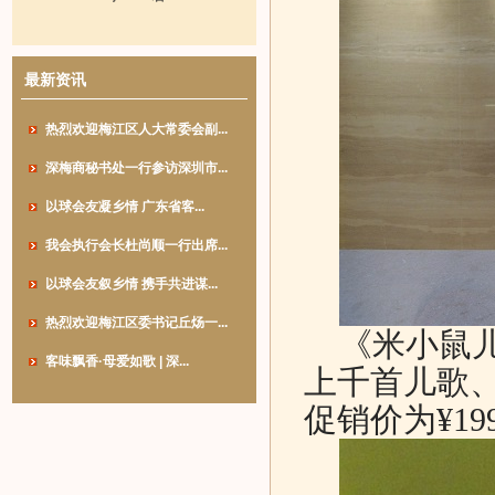
最新资讯
热烈欢迎梅江区人大常委会副...
深梅商秘书处一行参访深圳市...
以球会友凝乡情 广东省客...
我会执行会长杜尚顺一行出席...
以球会友叙乡情 携手共进谋...
热烈欢迎梅江区委书记丘炀一...
《米小鼠儿
客味飘香·母爱如歌 | 深...
上千首儿歌
促销价为
¥19