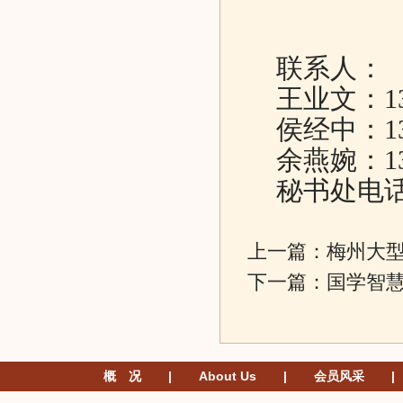
联系人：
王业文：
1
侯经中：
1
余燕婉：
1
秘书处电
上一篇：
梅州大
下一篇：
国学智
概 况
|
About Us
|
会员风采
|