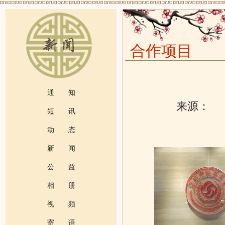
合作项目
通 知
来源：
发
短 讯
动 态
新 闻
公 益
相 册
视 频
寄 语