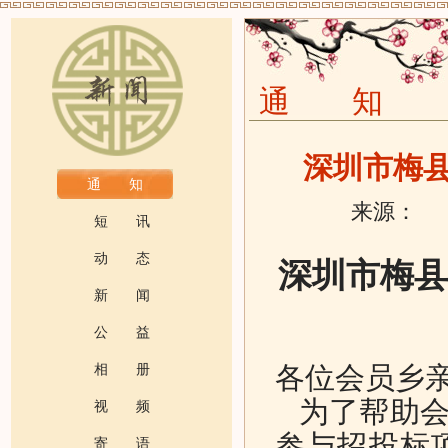
通 知
深圳市梅
通 知
来源：
发
短 讯
动 态
深圳市梅县
新 闻
公 益
相 册
各位会员乡
为了帮助会
视 频
参与招投标
寄 语