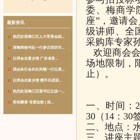
委、梅商学
座”，邀请
最新资讯
级讲师、全
热烈欢迎梅江区人大常委会副...
采购库专家
深梅商秘书处一行参访深圳市...
欢迎商会会
以球会友凝乡情 广东省客...
场地限制，
我会执行会长杜尚顺一行出席...
止）。
以球会友叙乡情 携手共进谋...
热烈欢迎梅江区委书记丘炀一...
客味飘香·母爱如歌 | 深...
一、时间：20
30（14：3
二、地点：水
三、讲座主