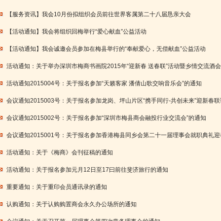
【服务资讯】我会10月份拟组织会员前往世界客属第二十八届恳亲大会
【活动通知】我会将组织回梅举行“爱心献血”公益活动
【活动通知】我会诚邀会员参加在梅县举行的“奉献爱心，无偿献血”公益活动
活动通知：关于举办深圳市梅商书画院2015年“迎新春 送春联”活动暨乡情交流酒
活动通知2015004号：关于报名参加“天籁客家 潘倩山歌交响音乐会”的通知
会议通知2015003号：关于报名参加龙岗、坪山片区“携手同行-共创未来”迎新春
会议通知2015002号：关于报名参加“深圳市梅县商会融投行业交流会”的通知
会议通知2015001号：关于报名参加香港梅县同乡会第二十一届理事会就职典礼
活动通知：关于《梅商》会刊征稿的通知
活动通知：关于报名参加元月12日至17曰前往斐济旅行的通知
重要通知：关于重印会员通讯录的通知
认购通知：关于认购购置商会永久办公场所的通知