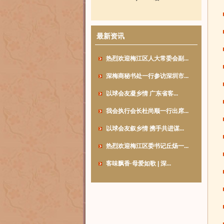
最新资讯
热烈欢迎梅江区人大常委会副...
深梅商秘书处一行参访深圳市...
以球会友凝乡情 广东省客...
我会执行会长杜尚顺一行出席...
以球会友叙乡情 携手共进谋...
热烈欢迎梅江区委书记丘炀一...
客味飘香·母爱如歌 | 深...