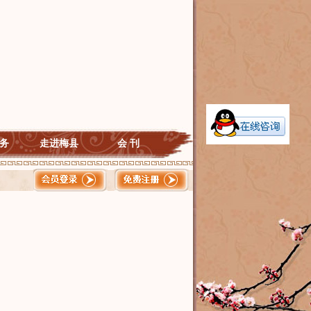
务
走进梅县
会 刊