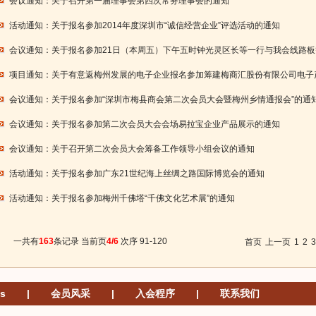
会议通知：关于召开第一届理事会第四次常务理事会的通知
活动通知：关于报名参加2014年度深圳市“诚信经营企业”评选活动的通知
会议通知：关于报名参加21日（本周五）下午五时钟光灵区长等一行与我会线路
项目通知：关于有意返梅州发展的电子企业报名参加筹建梅商汇股份有限公司电子
会议通知：关于报名参加“深圳市梅县商会第二次会员大会暨梅州乡情通报会”的通
会议通知：关于报名参加第二次会员大会会场易拉宝企业产品展示的通知
会议通知：关于召开第二次会员大会筹备工作领导小组会议的通知
活动通知：关于报名参加广东21世纪海上丝绸之路国际博览会的通知
活动通知：关于报名参加梅州千佛塔“千佛文化艺术展”的通知
一共有
163
条记录 当前页
4/6
次序 91-120
首页
上一页
1
2
s
|
会员风采
|
入会程序
|
联系我们