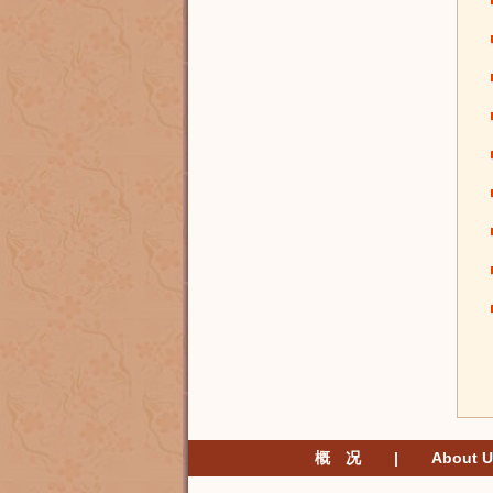
概 况
|
About U