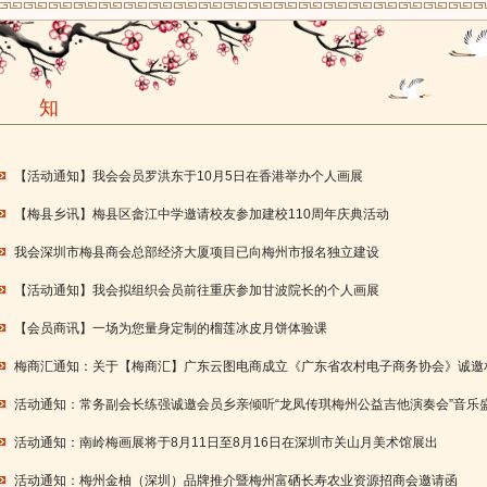
通 知
【活动通知】我会会员罗洪东于10月5日在香港举办个人画展
【梅县乡讯】梅县区畲江中学邀请校友参加建校110周年庆典活动
我会深圳市梅县商会总部经济大厦项目已向梅州市报名独立建设
【活动通知】我会拟组织会员前往重庆参加甘波院长的个人画展
【会员商讯】一场为您量身定制的榴莲冰皮月饼体验课
梅商汇通知：关于【梅商汇】广东云图电商成立《广东省农村电子商务协会》诚邀
活动通知：常务副会长练强诚邀会员乡亲倾听“龙凤传琪梅州公益吉他演奏会”音乐
活动通知：南岭梅画展将于8月11日至8月16日在深圳市关山月美术馆展出
活动通知：梅州金柚（深圳）品牌推介暨梅州富硒长寿农业资源招商会邀请函