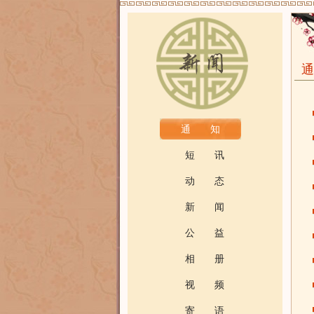
通 知
短 讯
动 态
新 闻
公 益
相 册
视 频
寄 语