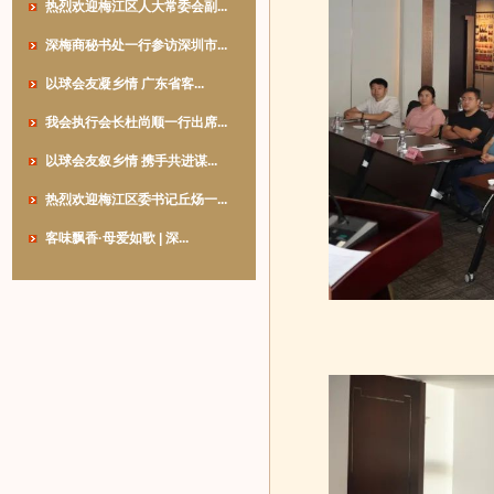
热烈欢迎梅江区人大常委会副...
深梅商秘书处一行参访深圳市...
以球会友凝乡情 广东省客...
我会执行会长杜尚顺一行出席...
以球会友叙乡情 携手共进谋...
热烈欢迎梅江区委书记丘炀一...
客味飘香·母爱如歌 | 深...