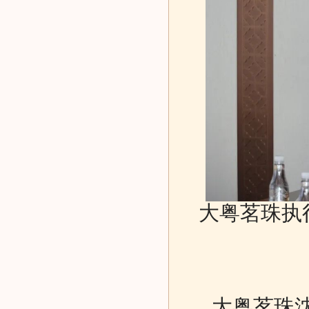
大粤茗珠执
大粤茗珠沈