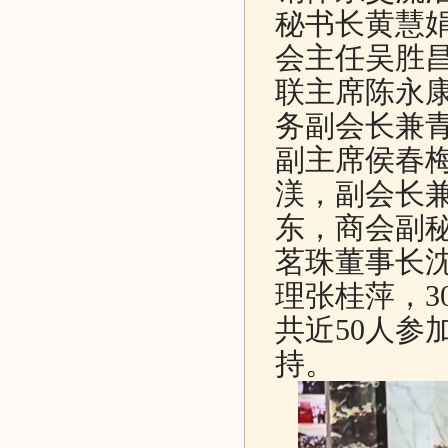
秘书长黄慧
会主任吴胜
联主席陈永
务副会长兼
副主席侯春
渼，副会长
东，商会副
茗珠董事长
理张桂萍，3
共近50人参
持。