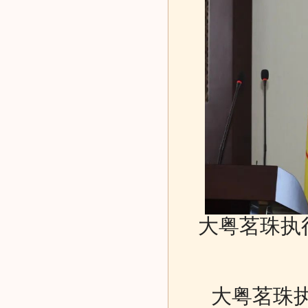
大粤茗珠执
大粤茗珠执