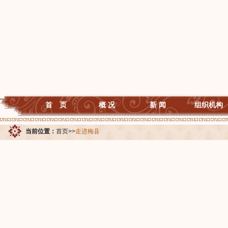
首 页
概 况
新 闻
组织机构
当前位置：
首页
>>
走进梅县