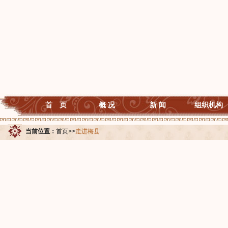
首 页
概 况
新 闻
组织机构
当前位置：
首页
>>
走进梅县