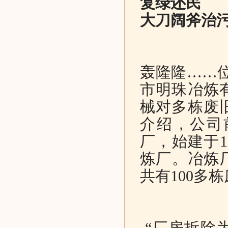
复绿还民
大刀阔斧治污
轰隆隆……位
市明珠冶炼
械对多栋废
介绍，公司
厂，始建于1
炼厂。冶炼厂
共有100多
“厂房拆除