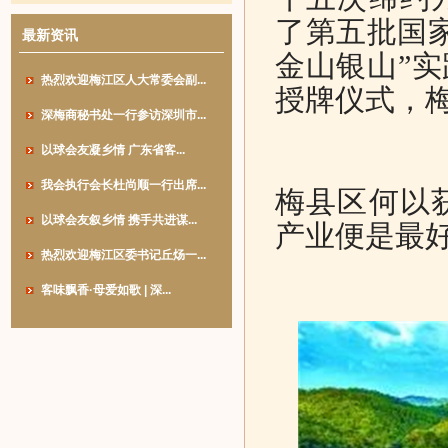
了第五批国
最新资讯
金山银山”实
热烈欢迎梅江区人大常委会副...
授牌仪式，梅
深梅商秘书处一行参访深圳市...
以球会友凝乡情 广东省客...
我会执行会长杜尚顺一行出席...
梅县区何以
以球会友叙乡情 携手共进谋...
产业便是最
热烈欢迎梅江区委书记丘炀一...
客味飘香·母爱如歌 | 深...