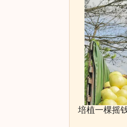
培植一棵摇钱