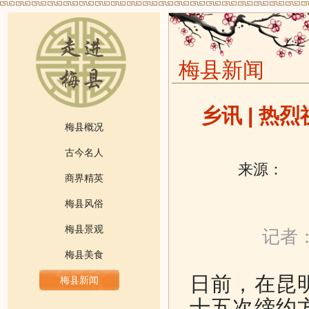
梅县新闻
乡讯 | 热
梅县概况
古今名人
来源：
发
商界精英
梅县风俗
梅县景观
记者：
梅县美食
日前，在昆
梅县新闻
十五次缔约