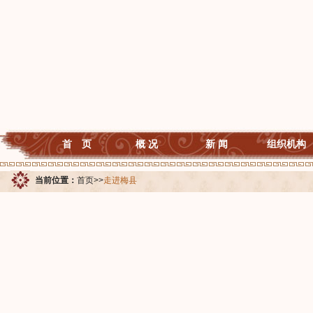
首 页
概 况
新 闻
组织机构
当前位置：
首页
>>
走进梅县