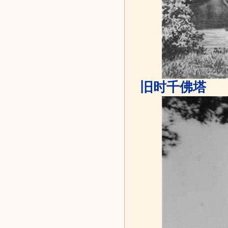
旧时千佛塔