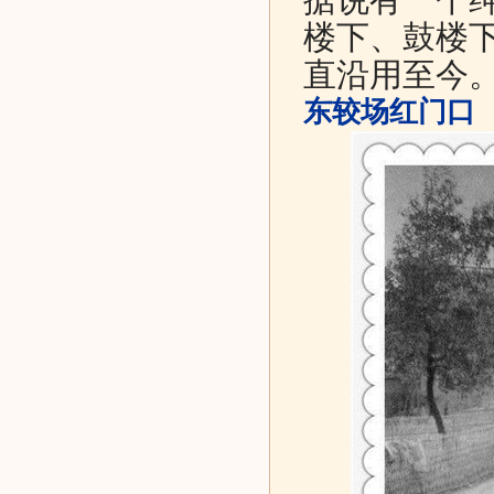
楼下、鼓楼
直沿用至今
东较场红门口