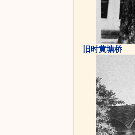
旧时黄塘桥