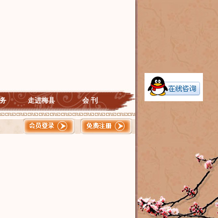
务
走进梅县
会 刊