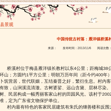
县景观
中国传统古村落：雁洋镇桥溪
来源：
发布时间：
2013/11/6
阅读次数
桥溪村位于梅县雁洋镇
长教村以东4公里；距梅城38
环山；方圆约1平方公里；明朝万历年间（距今约400年
卜筑营居，世代联姻
，互结秦晋之好，繁衍生息
。村内客
有致，山涧溪流清澈。古树
婆娑、远山含黛、层林尽染。
树、民居构成一幅秀丽客家山村的田园风光
。该村于20
准，定为广东省文物
保护单位。
村内最有特色
的客家民居建筑
有朱氏的继善楼
和反围