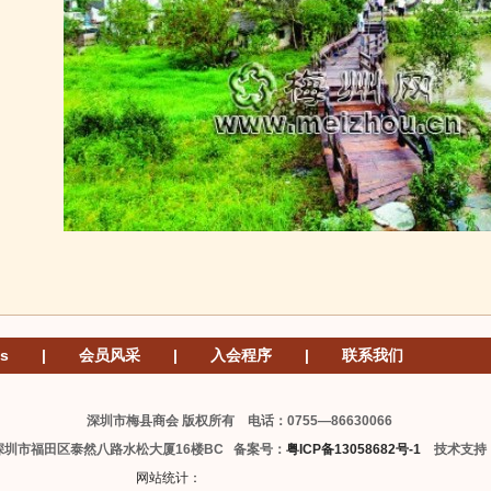
s
|
会员风采
|
入会程序
|
联系我们
深圳市梅县商会 版权所有 电话：0755—86630066
深圳市福田区泰然八路水松大厦16楼BC 备案号：
粤ICP备13058682号-1
技术支持
网站统计：