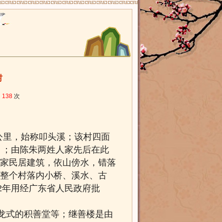
村
：
138
次
公里，始称叩头溪；该村四
面
）；由陈朱两姓人家先后在此
家民居建筑，依山傍水，错落
整个村落内小桥、溪水、古
02年用经广东省
人民政府批
龙式的积善堂
等；继善楼是由