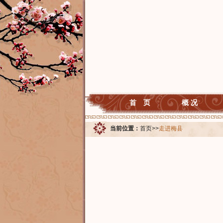
首 页
概 况
当前位置：
首页
>>
走进梅县