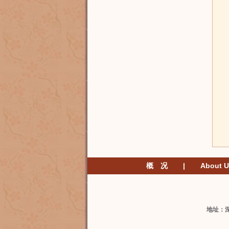
概 况
|
About U
地址：