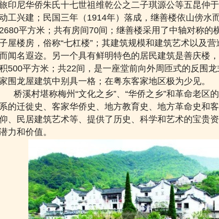
旅印尼华侨朱氏十七世祖维乾公之二子琪源公等五昆仲于
动工兴建；民国
三年（1914年）落成，继善楼
依山傍水
2680平方米；共有房间70间；继善楼采用了中轴对称
子屋楼房，俗称“七杠楼”；其建筑规模和建筑艺术以及
而闻名遐迩。另一个具有鲜明特色的居民建筑是善庆楼，
积500平方米；共22间，是
一座堂前向外周匝式的反围龙
家围龙屋
建筑中别具一格；在粤东客家
地区极为少见。
桥溪村堪称梅州“文化之乡”、“华侨之乡
”和
革命老区
的
系的迁徙史、客家华侨史、地方教育史、地方革命史和客
仰、民居建筑艺术等、提供了历史、科学和艺术的宝贵资
潜力和
价值
。