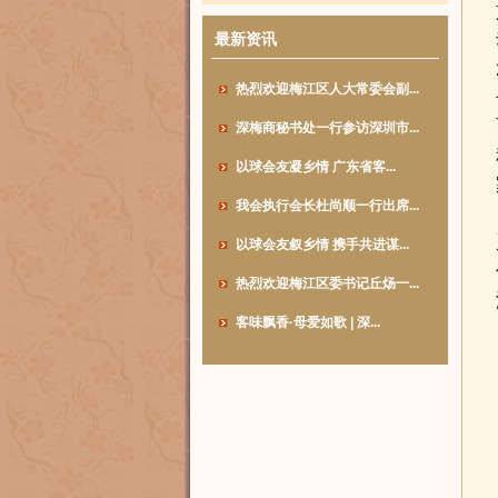
最新资讯
热烈欢迎梅江区人大常委会副...
深梅商秘书处一行参访深圳市...
以球会友凝乡情 广东省客...
我会执行会长杜尚顺一行出席...
以球会友叙乡情 携手共进谋...
热烈欢迎梅江区委书记丘炀一...
客味飘香·母爱如歌 | 深...