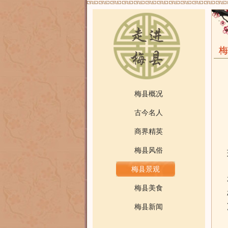
梅
梅县概况
古今名人
商界精英
梅县风俗
梅县景观
梅县美食
梅县新闻