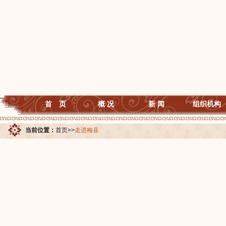
首 页
概 况
新 闻
组织机构
当前位置：
首页
>>
走进梅县