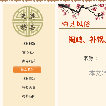
梅县风俗
阉鸡、补锅
梅县概况
古今名人
来源：
发
商界精英
梅县风俗
本文
梅县景观
梅县美食
梅县新闻