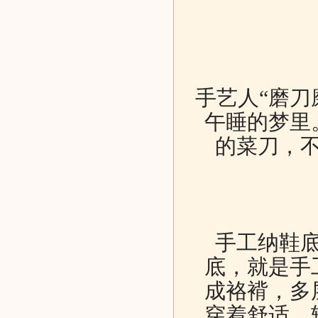
手艺人“磨刀
午睡的梦里
的菜刀，
手工纳鞋
底，就是手
成袼褙，多
穿着舒适，