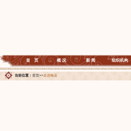
首 页
概 况
新 闻
组织机构
当前位置：
首页
>>
走进梅县