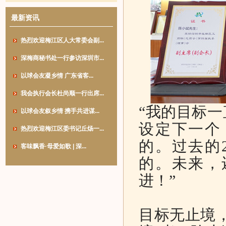
最新资讯
热烈欢迎梅江区人大常委会副...
深梅商秘书处一行参访深圳市...
以球会友凝乡情 广东省客...
我会执行会长杜尚顺一行出席...
“我的目标
以球会友叙乡情 携手共进谋...
设定下一个
热烈欢迎梅江区委书记丘炀一...
的。过去的
客味飘香·母爱如歌 | 深...
的。未来，
进！”
目标无止境