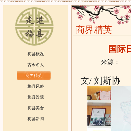
商界精英
国际
梅县概况
来源：
发
古今名人
商界精英
文/ 刘斯协
梅县风俗
梅县景观
梅县美食
梅县新闻