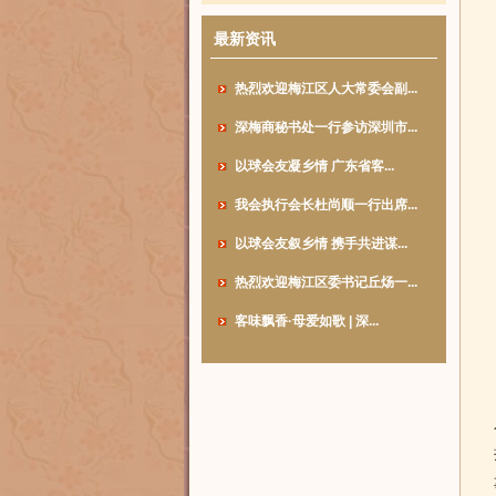
最新资讯
热烈欢迎梅江区人大常委会副...
深梅商秘书处一行参访深圳市...
以球会友凝乡情 广东省客...
我会执行会长杜尚顺一行出席...
以球会友叙乡情 携手共进谋...
热烈欢迎梅江区委书记丘炀一...
客味飘香·母爱如歌 | 深...