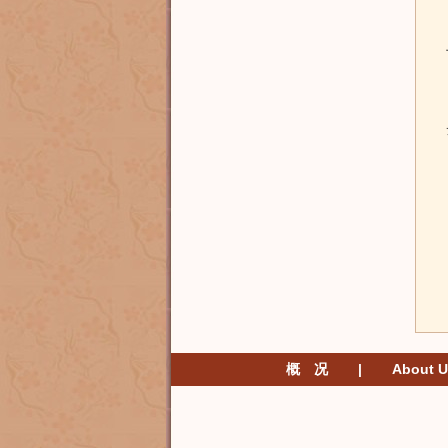
概 况
|
About U