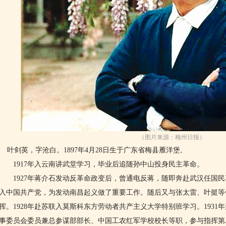
（图片来源：梅州日报）
叶剑英，
字沧白。
1897年4月28日生于广东省梅县
雁洋堡
。
1917年入云南讲武堂学习，毕业后追随孙中山投身民主革命。
1927年蒋介石发动反革命政变后，曾通电反蒋，随即奔赴武汉任国民
入中国共产党，为发动南昌起义做了重要工作。随后又与张太雷、叶挺等
挥。1928年赴苏联入莫斯科东方劳动者共产主义大学特别班学习。193
事委员会委员兼总参谋部部长、中国工农红军学校校长等职，参与指挥第