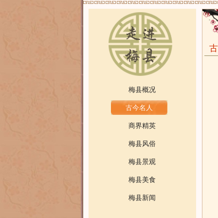
古
梅县概况
古今名人
商界精英
梅县风俗
梅县景观
梅县美食
梅县新闻