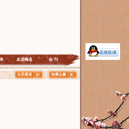
务
走进梅县
会 刊