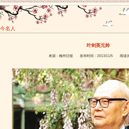
今名人
叶剑英元帅
来源：
梅州日报
发布时间：
2013/11/5
阅读次