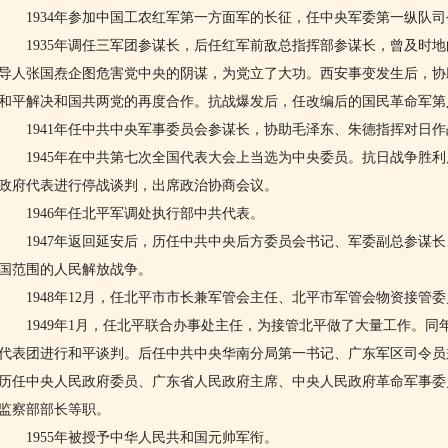
1934年参加中国工农红军第一方面军的长征，任中央军委第一纵队司
1935年调任三军团参谋长，后任红军前敌总指挥部参谋长，曾及时地
导人张国焘企图危害党中央的阴谋，为党立了大功。西安事变发生后，协
和平解决和国共两党的再度合作。抗战爆发后，任改编后的国民革命军第
1941年任中共中央军事委员会参谋长，协助毛泽东、朱德指挥对日作
1945年在中共第七次全国代表大会上当选为中央委员。抗日战争胜利
政府代表进行停战谈判，出席政治协商会议。
1946年任北平军调处执行部中共代表。
1947年返回延安后，历任中共中央后方委员会书记、军委副总参谋长
国范围的人民解放战争。
1948年12月，任北平市市长兼军管会主任、北平市军管会物资接管委
1949年1月，任北平联合办事处主任，为接管北平做了大量工作。同
代表团进行和平谈判。后任中共中央华南分局第一书记、广东军区司令员
历任中央人民政府委员、广东省人民政府主席、中央人民政府革命军事委
监察部部长等职。
1955年被授予中华人民共和国元帅军衔。