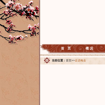
首 页
概 况
当前位置：
首页
>>
走进梅县