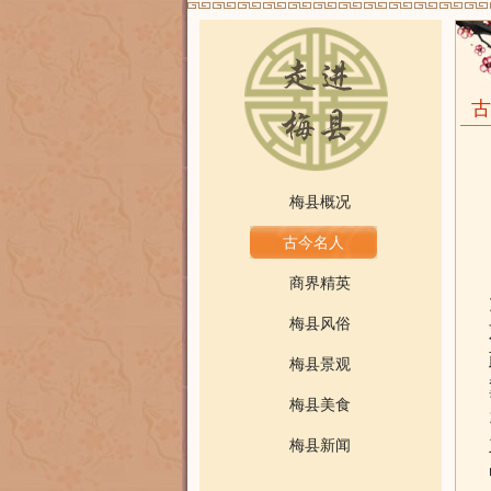
古
梅县概况
古今名人
商界精英
梅县风俗
梅县景观
梅县美食
梅县新闻