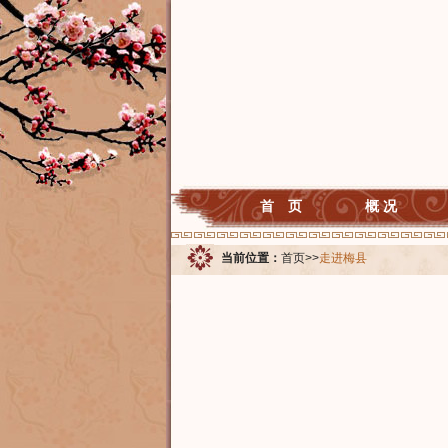
首 页
概 况
当前位置：
首页
>>
走进梅县