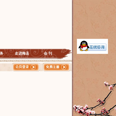
务
走进梅县
会 刊