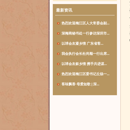
最新资讯
热烈欢迎梅江区人大常委会副...
深梅商秘书处一行参访深圳市...
以球会友凝乡情 广东省客...
我会执行会长杜尚顺一行出席...
以球会友叙乡情 携手共进谋...
热烈欢迎梅江区委书记丘炀一...
客味飘香·母爱如歌 | 深...