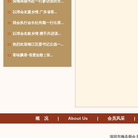
深梅商秘书处一行参访深圳市...
以球会友凝乡情 广东省客...
我会执行会长杜尚顺一行出席...
以球会友叙乡情 携手共进谋...
热烈欢迎梅江区委书记丘炀一...
客味飘香·母爱如歌 | 深...
概 况
|
About Us
|
会员风采
|
深圳市梅县商会 版