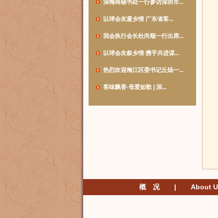
深梅商秘书处一行参访深圳市...
以球会友凝乡情 广东省客...
我会执行会长杜尚顺一行出席...
以球会友叙乡情 携手共进谋...
热烈欢迎梅江区委书记丘炀一...
客味飘香·母爱如歌 | 深...
概 况
|
About U