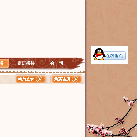
务
走进梅县
会 刊