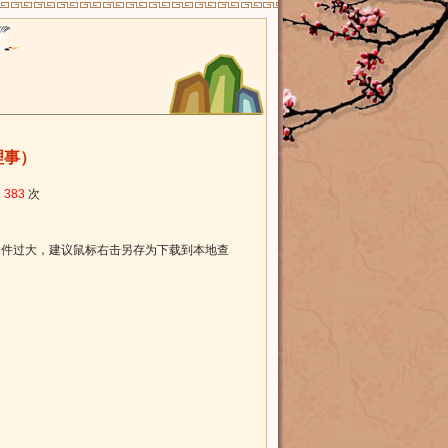
理事）
：
383
次
于文件过大，建议鼠标右击另存为下载到本地查