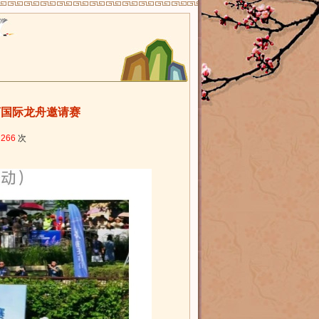
河国际龙舟邀请赛
：
266
次