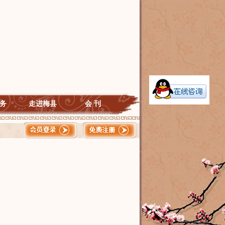
务
走进梅县
会 刊