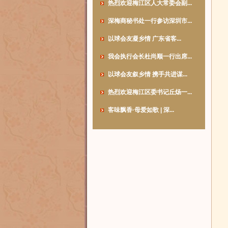
热烈欢迎梅江区人大常委会副...
深梅商秘书处一行参访深圳市...
以球会友凝乡情 广东省客...
我会执行会长杜尚顺一行出席...
以球会友叙乡情 携手共进谋...
热烈欢迎梅江区委书记丘炀一...
客味飘香·母爱如歌 | 深...