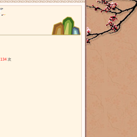
：
134
次