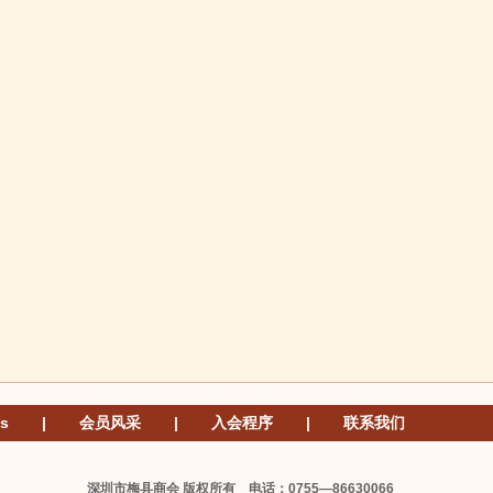
s
|
会员风采
|
入会程序
|
联系我们
深圳市梅县商会 版权所有 电话：0755—86630066