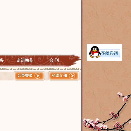
务
走进梅县
会 刊