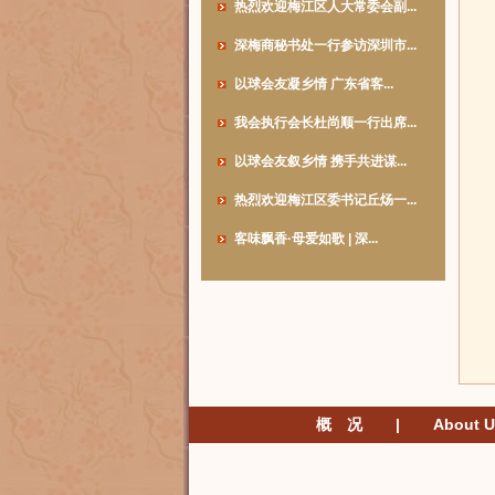
热烈欢迎梅江区人大常委会副...
深梅商秘书处一行参访深圳市...
以球会友凝乡情 广东省客...
我会执行会长杜尚顺一行出席...
以球会友叙乡情 携手共进谋...
热烈欢迎梅江区委书记丘炀一...
客味飘香·母爱如歌 | 深...
概 况
|
About U