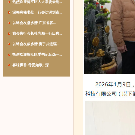
热烈欢迎梅江区人大常委会副...
深梅商秘书处一行参访深圳市...
以球会友凝乡情 广东省客...
我会执行会长杜尚顺一行出席...
以球会友叙乡情 携手共进谋...
热烈欢迎梅江区委书记丘炀一...
客味飘香·母爱如歌 | 深...