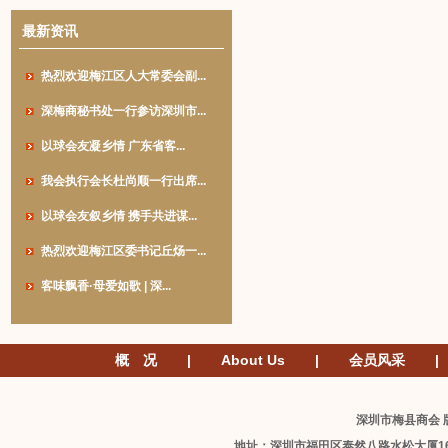
最新资讯
热烈欢迎梅江区人大常委会副...
深梅商秘书处一行参访深圳市...
以球会友凝乡情 广东省客...
我会执行会长杜尚顺一行出席...
以球会友叙乡情 携手共进谋...
热烈欢迎梅江区委书记丘炀一...
客味飘香·母爱如歌 | 深...
概 况
|
About Us
|
会员风采
|
深圳市梅县商会 版
地址：深圳市福田区泰然八路水松大厦1