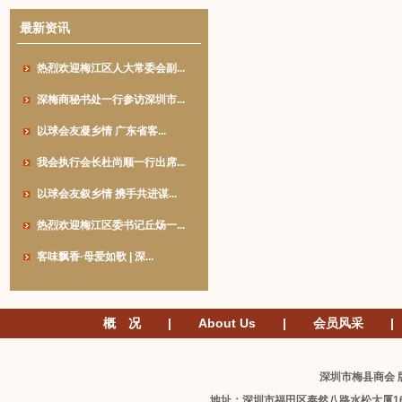
最新资讯
热烈欢迎梅江区人大常委会副...
深梅商秘书处一行参访深圳市...
以球会友凝乡情 广东省客...
我会执行会长杜尚顺一行出席...
以球会友叙乡情 携手共进谋...
热烈欢迎梅江区委书记丘炀一...
客味飘香·母爱如歌 | 深...
概 况
|
About Us
|
会员风采
|
深圳市梅县商会 版
地址：深圳市福田区泰然八路水松大厦1