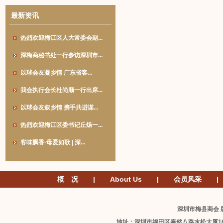
最新资讯
热烈欢迎梅江区人大常委会副...
深梅商秘书处一行参访深圳市...
以球会友凝乡情 广东省客...
我会执行会长杜尚顺一行出席...
以球会友叙乡情 携手共进谋...
热烈欢迎梅江区委书记丘炀一...
客味飘香·母爱如歌 | 深...
概 况
|
About Us
|
会员风采
|
深圳市梅县商会 版
地址：深圳市福田区泰然八路水松大厦1