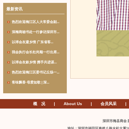
最新资讯
热烈欢迎梅江区人大常委会副...
深梅商秘书处一行参访深圳市...
以球会友凝乡情 广东省客...
我会执行会长杜尚顺一行出席...
以球会友叙乡情 携手共进谋...
热烈欢迎梅江区委书记丘炀一...
客味飘香·母爱如歌 | 深...
概 况
|
About Us
|
会员风采
|
深圳市梅县商会 版
地址：深圳市福田区泰然八路水松大厦1