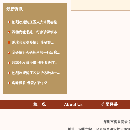
最新资讯
热烈欢迎梅江区人大常委会副...
深梅商秘书处一行参访深圳市...
以球会友凝乡情 广东省客...
我会执行会长杜尚顺一行出席...
以球会友叙乡情 携手共进谋...
热烈欢迎梅江区委书记丘炀一...
客味飘香·母爱如歌 | 深...
概 况
|
About Us
|
会员风采
|
深圳市梅县商会 版
地址：深圳市福田区泰然八路水松大厦1