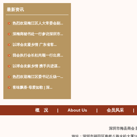
最新资讯
热烈欢迎梅江区人大常委会副...
深梅商秘书处一行参访深圳市...
以球会友凝乡情 广东省客...
我会执行会长杜尚顺一行出席...
以球会友叙乡情 携手共进谋...
热烈欢迎梅江区委书记丘炀一...
客味飘香·母爱如歌 | 深...
概 况
|
About Us
|
会员风采
|
深圳市梅县商会 版
地址：深圳市福田区泰然八路水松大厦1