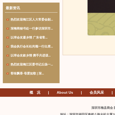
最新资讯
热烈欢迎梅江区人大常委会副...
深梅商秘书处一行参访深圳市...
以球会友凝乡情 广东省客...
我会执行会长杜尚顺一行出席...
以球会友叙乡情 携手共进谋...
热烈欢迎梅江区委书记丘炀一...
客味飘香·母爱如歌 | 深...
概 况
|
About Us
|
会员风采
|
深圳市梅县商会 版
地址：深圳市福田区泰然八路水松大厦1