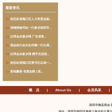
最新资讯
热烈欢迎梅江区人大常委会副...
深梅商秘书处一行参访深圳市...
以球会友凝乡情 广东省客...
我会执行会长杜尚顺一行出席...
以球会友叙乡情 携手共进谋...
热烈欢迎梅江区委书记丘炀一...
客味飘香·母爱如歌 | 深...
概 况
|
About Us
|
会员风采
|
深圳市梅县商会 版
地址：深圳市福田区泰然八路水松大厦1