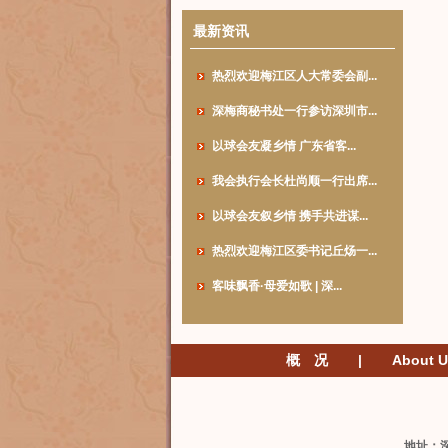
最新资讯
热烈欢迎梅江区人大常委会副...
深梅商秘书处一行参访深圳市...
以球会友凝乡情 广东省客...
我会执行会长杜尚顺一行出席...
以球会友叙乡情 携手共进谋...
热烈欢迎梅江区委书记丘炀一...
客味飘香·母爱如歌 | 深...
概 况
|
About U
地址：