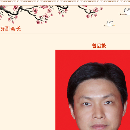
务副会长
曾启繁