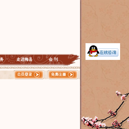
务
走进梅县
会 刊