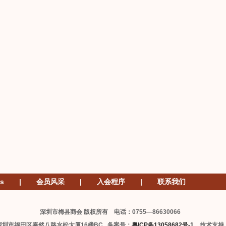
s
|
会员风采
|
入会程序
|
联系我们
深圳市梅县商会 版权所有 电话：0755—86630066
深圳市福田区泰然八路水松大厦16楼BC 备案号：
粤ICP备13058682号-1
技术支持