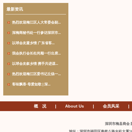
最新资讯
热烈欢迎梅江区人大常委会副...
深梅商秘书处一行参访深圳市...
以球会友凝乡情 广东省客...
我会执行会长杜尚顺一行出席...
以球会友叙乡情 携手共进谋...
热烈欢迎梅江区委书记丘炀一...
客味飘香·母爱如歌 | 深...
概 况
|
About Us
|
会员风采
|
深圳市梅县商会 版
地址：深圳市福田区泰然八路水松大厦1