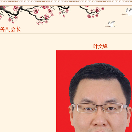
务副会长
叶文锋