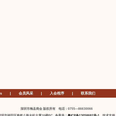
s
|
会员风采
|
入会程序
|
联系我们
深圳市梅县商会 版权所有 电话：0755—86630066
深圳市福田区泰然八路水松大厦16楼BC 备案号：
粤ICP备13058682号-1
技术支持