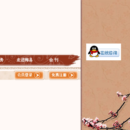
务
走进梅县
会 刊