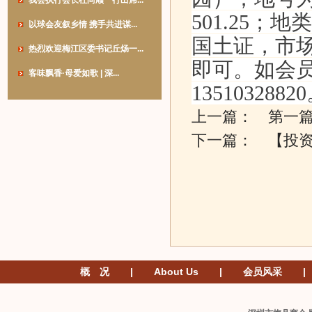
我会执行会长杜尚顺一行出席...
501.25
以球会友叙乡情 携手共进谋...
国土证，市场
热烈欢迎梅江区委书记丘炀一...
即可。如会
客味飘香·母爱如歌 | 深...
1351032882
上一篇： 第一
下一篇：
【投
概 况
|
About Us
|
会员风采
|