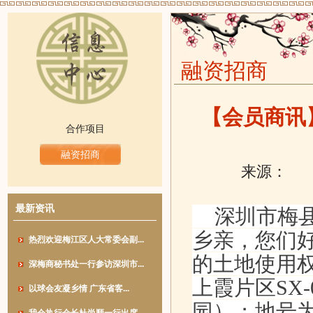
融资招商
【会员商讯
合作项目
融资招商
来源：
发
最新资讯
深圳市梅县
乡亲，您们好
热烈欢迎梅江区人大常委会副...
的土地使用
深梅商秘书处一行参访深圳市...
上霞片区SX
以球会友凝乡情 广东省客...
园）；地号为：0