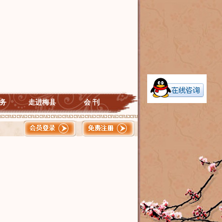
务
走进梅县
会 刊