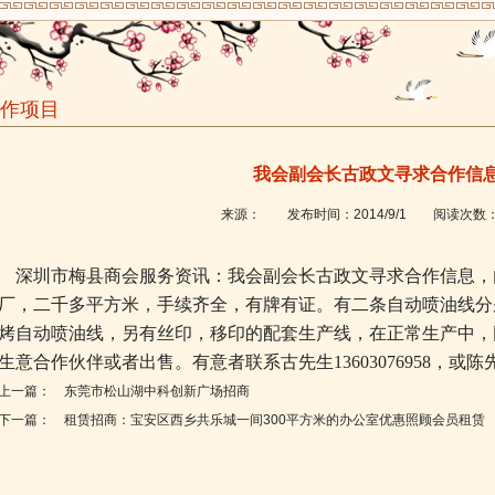
作项目
我会副会长古政文寻求合作信
来源：
发布时间：
2014/9/1
阅读次数
深圳市梅县商会服务资讯：我会副会长古政文寻求
合作信息，
厂，二千多平方米，手续齐全，有牌有证。有二条自动喷油线分别是
烤自动喷油线，另有丝印，移印的配套生产线，在正常生产中，
生意合作伙伴或者出售。有意者联系
古先生
13603076958，或
陈
上一篇：
东莞市松山湖中科创新广场招商
下一篇：
租赁招商：宝安区西乡共乐城一间300平方米的办公室优惠照顾会员租赁