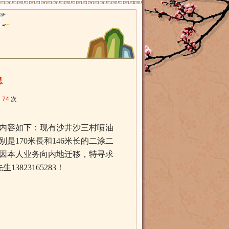
息
：
74
次
内容如下：现有沙井沙三村喷油
170米長和146米长的二涂二
因本人业务向内地迁移，特寻求
先生
13823165283！