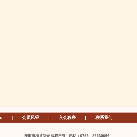
s
|
会员风采
|
入会程序
|
联系我们
深圳市梅县商会 版权所有 电话：0755—86630066