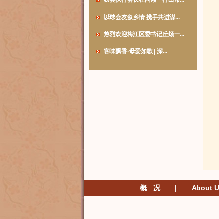
我会执行会长杜尚顺一行出席...
以球会友叙乡情 携手共进谋...
热烈欢迎梅江区委书记丘炀一...
客味飘香·母爱如歌 | 深...
概 况
|
About U